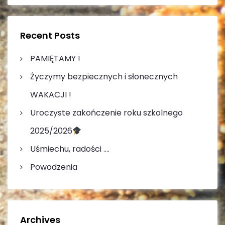
g
r
r
c
c
h
a
h
Recent Posts
f
c
o
PAMIĘTAMY !
r
j
Życzymy bezpiecznych i słonecznych
:
a
WAKACJI !
Uroczyste zakończenie roku szkolnego
p
2025/2026
o
Uśmiechu, radości ….
w
Powodzenia
p
i
Archives