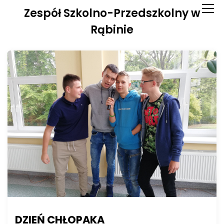
S
Zespół Szkolno-Przedszkolny w
k
i
Rąbinie
p
t
o
c
o
n
t
e
n
t
DZIEŃ CHŁOPAKA