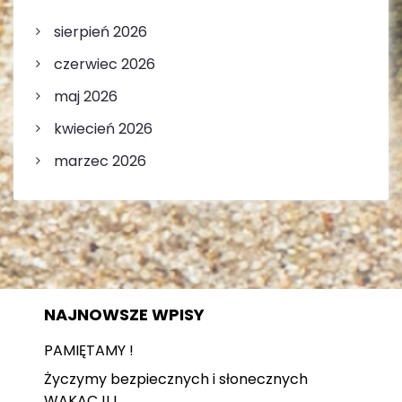
s
sierpień 2026
a
czerwiec 2026
c
maj 2026
h
kwiecień 2026
marzec 2026
NAJNOWSZE WPISY
PAMIĘTAMY !
Życzymy bezpiecznych i słonecznych
WAKACJI !