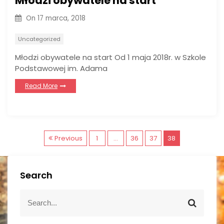
Młodzi obywatele na start
On
17 marca, 2018
Uncategorized
Młodzi obywatele na start Od 1 maja 2018r. w Szkole
Podstawowej im. Adama
Read More
N
Previous
1
…
36
37
38
a
Search
w
S
S
i
e
e
a
a