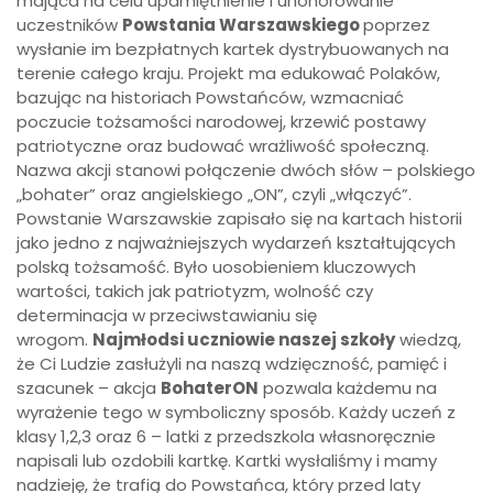
mająca na celu upamiętnienie i uhonorowanie
uczestników
Powstania Warszawskiego
poprzez
wysłanie im bezpłatnych kartek dystrybuowanych na
terenie całego kraju. Projekt ma edukować Polaków,
bazując na historiach Powstańców, wzmacniać
poczucie tożsamości narodowej, krzewić postawy
patriotyczne oraz budować wrażliwość społeczną.
Nazwa akcji stanowi połączenie dwóch słów – polskiego
„bohater” oraz angielskiego „ON”, czyli „włączyć”.
Powstanie Warszawskie zapisało się na kartach historii
jako jedno z najważniejszych wydarzeń kształtujących
polską tożsamość. Było uosobieniem kluczowych
wartości, takich jak patriotyzm, wolność czy
determinacja w przeciwstawianiu się
wrogom.
Najmłodsi uczniowie naszej szkoły
wiedzą,
że Ci Ludzie zasłużyli na naszą wdzięczność, pamięć i
szacunek – akcja
BohaterON
pozwala każdemu na
wyrażenie tego w symboliczny sposób. Każdy uczeń z
klasy 1,2,3 oraz 6 – latki z przedszkola własnoręcznie
napisali lub ozdobili kartkę. Kartki wysłaliśmy i mamy
nadzieję, że trafią do Powstańca, który przed laty