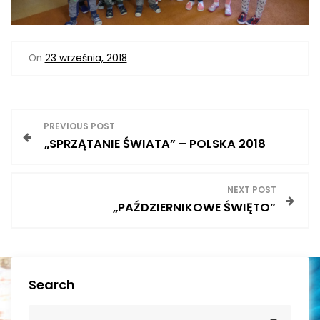
On
23 września, 2018
N
PREVIOUS POST
„SPRZĄTANIE ŚWIATA” – POLSKA 2018
a
w
NEXT POST
„PAŹDZIERNIKOWE ŚWIĘTO”
i
g
a
Search
c
S