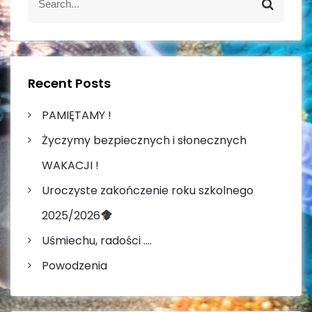
S
e
e
j
a
a
r
r
a
c
c
h
h
Recent Posts
w
f
o
PAMIĘTAMY !
p
r
Życzymy bezpiecznych i słonecznych
:
i
WAKACJI !
s
Uroczyste zakończenie roku szkolnego
u
2025/2026
Uśmiechu, radości ….
Powodzenia