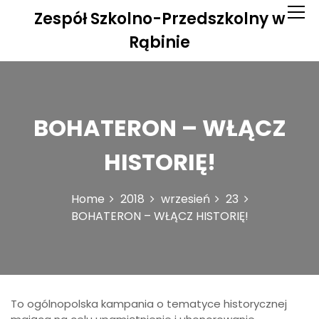
S
Zespół Szkolno-Przedszkolny w
k
i
Rąbinie
p
t
o
c
o
BOHATERON – WŁĄCZ
n
t
HISTORIĘ!
e
n
t
Home
2018
wrzesień
23
BOHATERON – WŁĄCZ HISTORIĘ!
To ogólnopolska kampania o tematyce historycznej