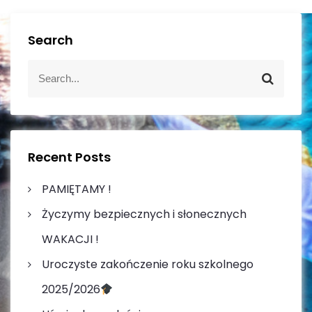
Search
S
S
e
e
a
a
r
r
c
c
h
h
Recent Posts
f
o
PAMIĘTAMY !
r
Życzymy bezpiecznych i słonecznych
:
WAKACJI !
Uroczyste zakończenie roku szkolnego
2025/2026