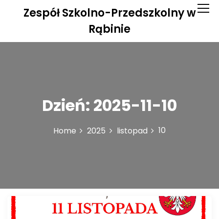
S
Zespół Szkolno-Przedszkolny w
k
i
Rąbinie
p
t
o
c
o
n
Dzień:
2025-11-10
t
e
n
10
Home
2025
listopad
t