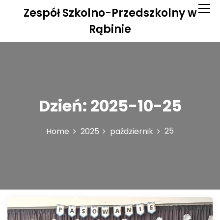
S
Zespół Szkolno-Przedszkolny w
k
i
Rąbinie
p
t
o
c
o
n
Dzień:
2025-10-25
t
e
n
25
Home
2025
październik
t