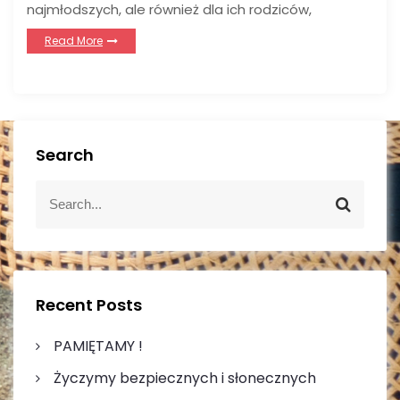
najmłodszych, ale również dla ich rodziców,
Read More
Search
S
S
e
e
a
a
r
r
c
c
h
h
Recent Posts
f
o
PAMIĘTAMY !
r
Życzymy bezpiecznych i słonecznych
: