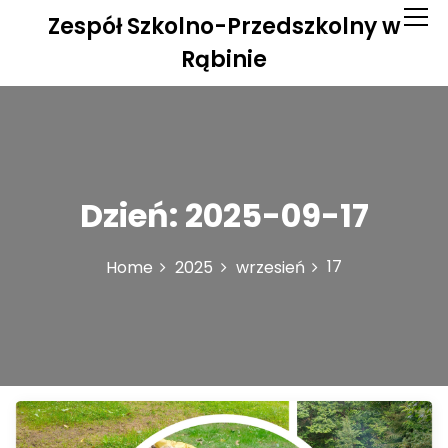
S
Zespół Szkolno-Przedszkolny w
k
i
Rąbinie
p
t
o
c
o
n
Dzień:
2025-09-17
t
e
n
17
Home
2025
wrzesień
t