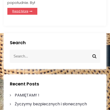
popołudnie. Był
Read More
Search
S
S
e
e
a
a
r
r
c
c
h
h
Recent Posts
f
o
PAMIĘTAMY !
r
Życzymy bezpiecznych i słonecznych
: