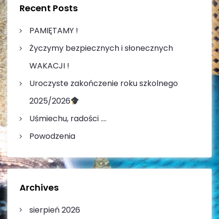
w
h
Recent Posts
f
p
o
PAMIĘTAMY !
r
i
Życzymy bezpiecznych i słonecznych
:
s
WAKACJI !
Uroczyste zakończenie roku szkolnego
u
2025/2026
Uśmiechu, radości ….
Powodzenia
Archives
sierpień 2026