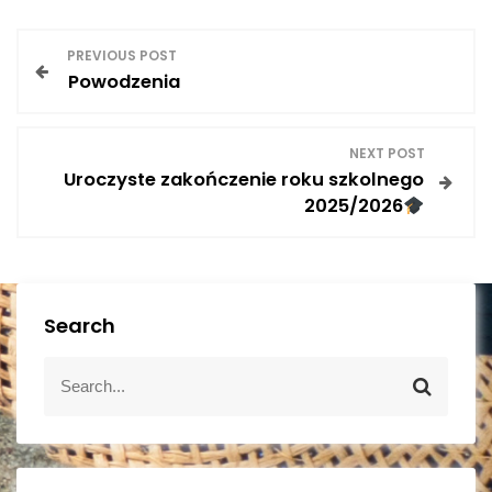
N
PREVIOUS POST
Powodzenia
a
w
NEXT POST
Uroczyste zakończenie roku szkolnego
i
2025/2026
g
a
Search
c
S
j
S
e
e
a
a
a
r
r
c
c
h