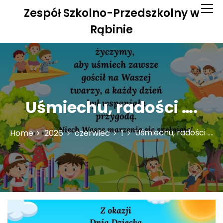
S
Zespół Szkolno-Przedszkolny w
k
i
Rąbinie
p
t
o
c
o
n
Uśmiechu, radości ….
t
e
n
Uśmiechu, radości ….
Home
2026
czerwiec
1
t