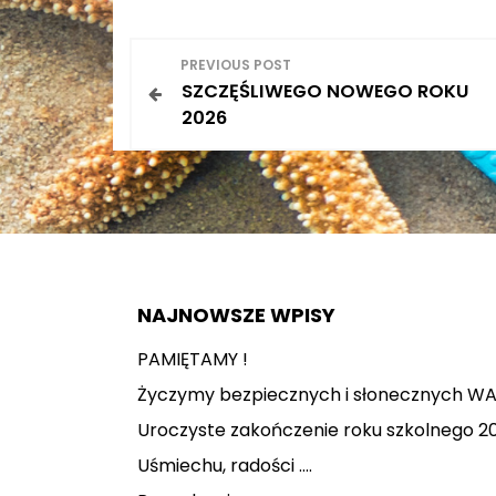
N
PREVIOUS POST
SZCZĘŚLIWEGO NOWEGO ROKU
a
2026
w
i
g
a
NAJNOWSZE WPISY
c
PAMIĘTAMY !
Życzymy bezpiecznych i słonecznych WA
j
Uroczyste zakończenie roku szkolnego 2
a
Uśmiechu, radości ….