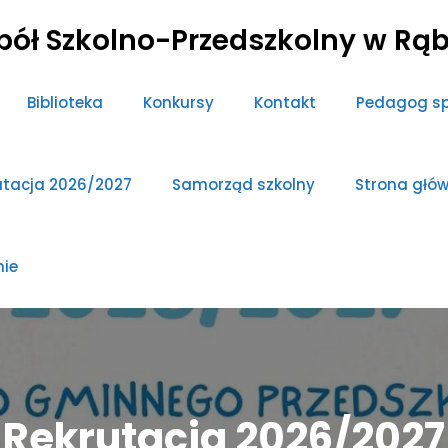
pół Szkolno-Przedszkolny w Rąb
Biblioteka
Konkursy
Kontakt
Pedagog sp
utacja 2026/2027
Samorząd szkolny
Strona głó
nie
Rekrutacja 2026/2027