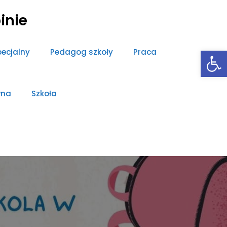
inie
Open toolbar
ecjalny
Pedagog szkoły
Praca
wna
Szkoła