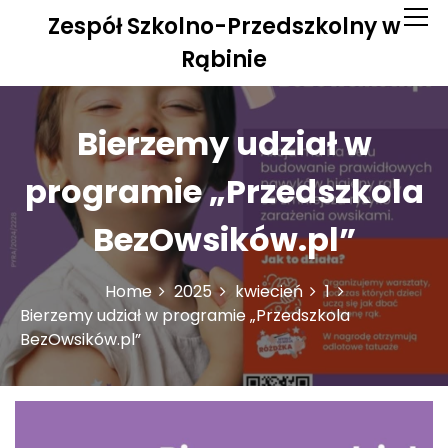
S
Zespół Szkolno-Przedszkolny w
k
i
Rąbinie
p
t
o
Bierzemy udział w
c
o
programie „Przedszkola
n
t
BezOwsików.pl”
e
n
t
Home
2025
kwiecień
1
Bierzemy udział w programie „Przedszkola
BezOwsików.pl”