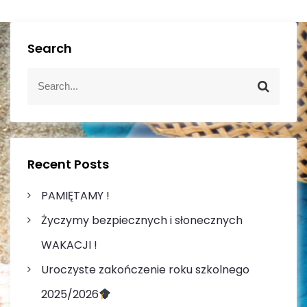
a
c
Search
j
S
S
e
e
a
a
a
r
r
w
c
c
h
h
p
Recent Posts
f
o
i
PAMIĘTAMY !
r
Życzymy bezpiecznych i słonecznych
:
s
WAKACJI !
u
Uroczyste zakończenie roku szkolnego
2025/2026