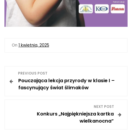
On
1 kwietnia, 2025
N
PREVIOUS POST
Pouczająca lekcja przyrody w klasie I –
a
fascynujący świat ślimaków
w
NEXT POST
i
Konkurs „Najpiękniejsza kartka
wielkanocna”
g