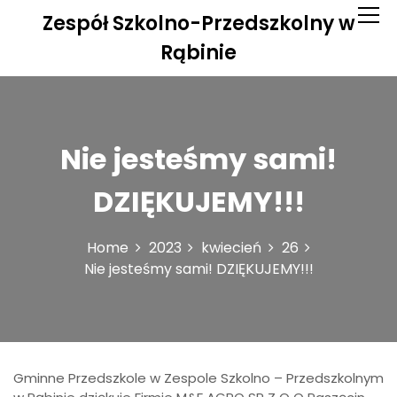
S
Zespół Szkolno-Przedszkolny w
k
i
Rąbinie
p
t
o
c
o
Nie jesteśmy sami!
n
t
DZIĘKUJEMY!!!
e
n
t
Home
2023
kwiecień
26
Nie jesteśmy sami! DZIĘKUJEMY!!!
Gminne Przedszkole w Zespole Szkolno – Przedszkolnym