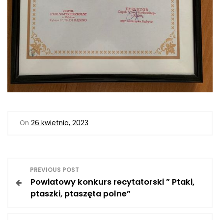
On
26 kwietnia, 2023
N
PREVIOUS POST
Powiatowy konkurs recytatorski ” Ptaki,
a
ptaszki, ptaszęta polne”
w