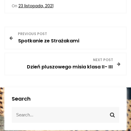
On
23 listopada, 2021
N
PREVIOUS POST
Spotkanie ze Strażakami
a
w
NEXT POST
Dzień pluszowego misia klasa II- III
i
g
a
Search
c
S
S
e
e
j
a
a
r