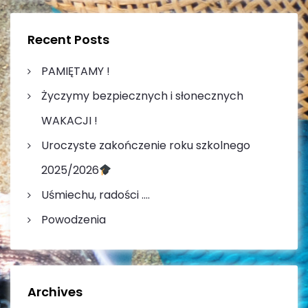
r
a
c
c
h
h
Recent Posts
w
f
o
PAMIĘTAMY !
p
r
Życzymy bezpiecznych i słonecznych
:
i
WAKACJI !
s
Uroczyste zakończenie roku szkolnego
u
2025/2026
Uśmiechu, radości ….
Powodzenia
Archives