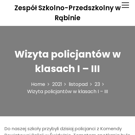
S
Zespół Szkolno-Przedszkolny w
k
i
Rąbinie
p
t
o
c
o
Wizyta policjantów w
n
t
klasach I – III
e
n
t
Home
2021
listopad
23
Wizyta policjantów w klasach I – III
Do naszej szkoły przybyli dzisiaj policjanci z Komendy